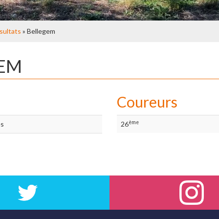
sultats
» Bellegem
GEM
Coureurs
ème
es
26