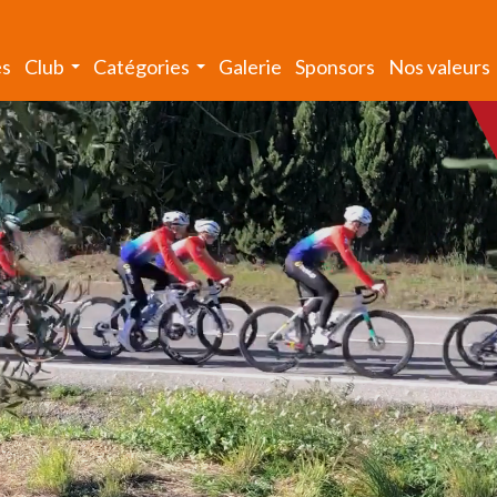
és
Club
Catégories
Galerie
Sponsors
Nos valeurs
...
...