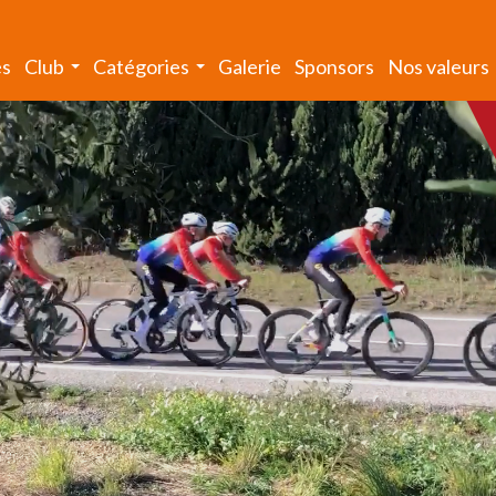
és
Club
Catégories
Galerie
Sponsors
Nos valeurs
...
...