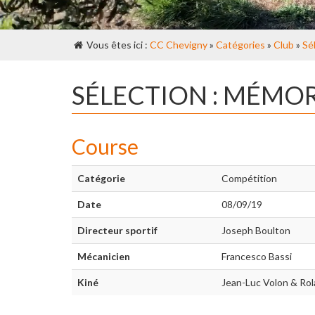
Vous êtes ici :
CC Chevigny
»
Catégories
»
Club
»
Sé
SÉLECTION : MÉMOR
Course
Catégorie
Compétition
Date
08/09/19
Directeur sportif
Joseph Boulton
Mécanicien
Francesco Bassi
Kiné
Jean-Luc Volon & Rol