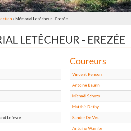
lection
» Mémorial Letêcheur - Erezée
IAL LETÊCHEUR - EREZÉE
Coureurs
Vincent Renson
Antoine Baurin
Michaël Schots
Matthis Dethy
and Lefevre
Sander De Vet
Antoine Warnier