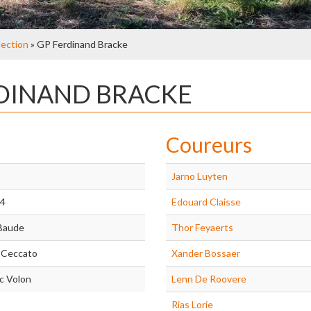
lection
» GP Ferdinand Bracke
RDINAND BRACKE
Coureurs
Jarno Luyten
24
Edouard Claisse
Baude
Thor Feyaerts
 Ceccato
Xander Bossaer
c Volon
Lenn De Roovere
Rias Lorie