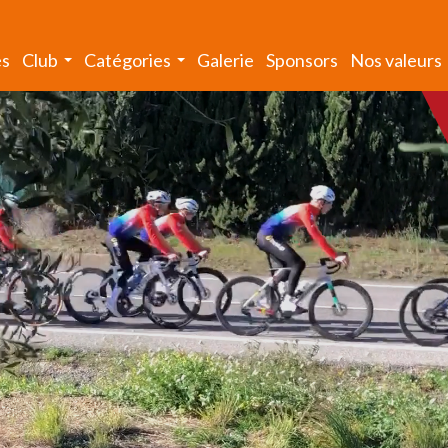
és
Club
Catégories
Galerie
Sponsors
Nos valeurs
...
...