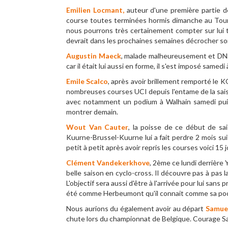
Emilien Locmant,
auteur d'une première partie de
course toutes terminées hormis dimanche au Tour de
nous pourrons très certainement compter sur lui t
devrait dans les prochaines semaines décrocher s
Augustin Maeck
, malade malheureusement et DNS
car il était lui aussi en forme, il s'est imposé samedi
Emile Scalco
, après avoir brillement remporté le 
nombreuses courses UCI depuis l'entame de la saison
avec notamment un podium à Walhain samedi puis 
montrer demain.
Wout Van Cauter
, la poisse de ce début de sai
Kuurne-Brussel-Kuurne lui a fait perdre 2 mois sui
petit à petit après avoir repris les courses voici 15 
Clément Vandekerkhove
, 2ème ce lundi derrière
belle saison en cyclo-cross. Il découvre pas à pas l
L'objectif sera aussi d'être à l'arrivée pour lui sans
été comme Herbeumont qu'il connait comme sa po
Nous aurions du également avoir au départ
Samuel
chute lors du championnat de Belgique. Courage S