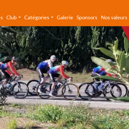
és
Club
Catégories
Galerie
Sponsors
Nos valeurs
...
...