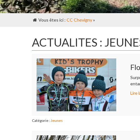
Vous êtes ici :
CC Chevigny
»
ACTUALITES : JEUNE
Fl
Surp
enta
Lire l
Catégorie :
Jeunes