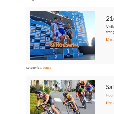
21
Voil
franç
Lire l
Catégorie :
Jeunes
Sa
Pour 
Lire l