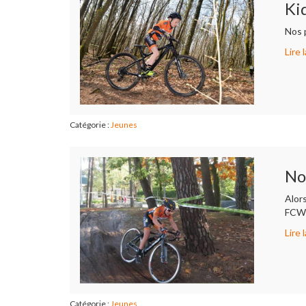
Ki
Nos p
Lire l
Catégorie :
Jeunes
No
Alor
FCWB
Lire l
Catégorie :
Jeunes