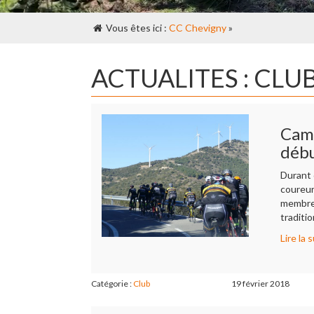
Vous êtes ici :
CC Chevigny
»
ACTUALITES : CLU
Camb
débu
Durant 
coureur
membres
traditi
Lire la s
Catégorie :
Club
19 février 2018