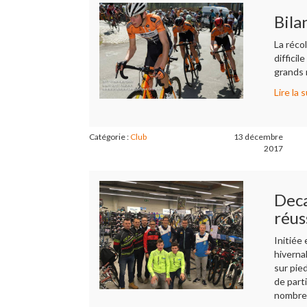
Bila
La récol
difficil
grands 
Lire la s
Catégorie :
Club
13 décembre
2017
Deca
réus
Initiée 
hiverna
sur pie
de part
nombre