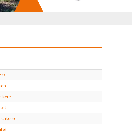
ers
lton
elaere
tet
nchkeere
atet