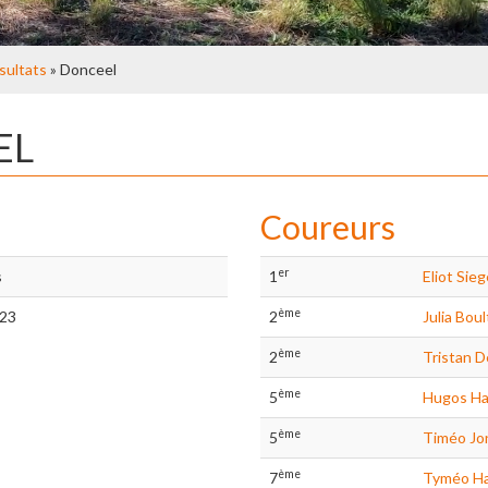
sultats
» Donceel
EL
Coureurs
er
s
1
Eliot Sieg
ème
/23
2
Julia Bou
ème
2
Tristan D
ème
5
Hugos Ha
ème
5
Timéo Jo
ème
7
Tyméo H