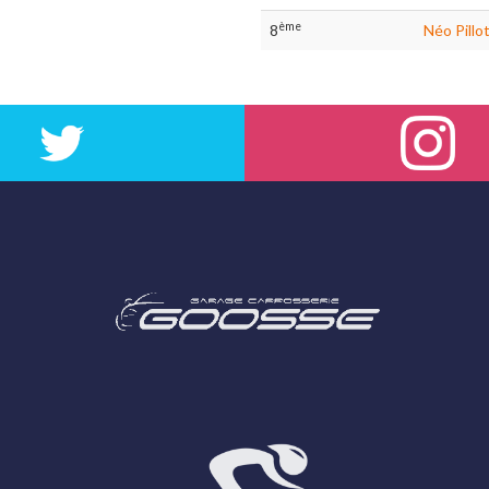
ème
8
Néo Pillo