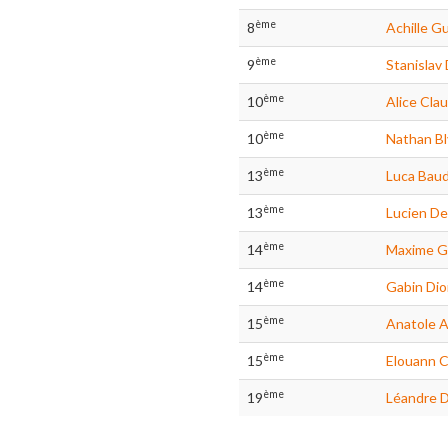
ème
8
Achille G
ème
9
Stanislav
ème
10
Alice Cla
ème
10
Nathan B
ème
13
Luca Bau
ème
13
Lucien D
ème
14
Maxime G
ème
14
Gabin Di
ème
15
Anatole 
ème
15
Elouann 
ème
19
Léandre D