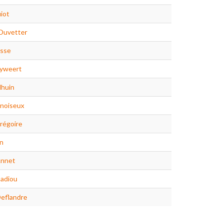
uiot
 Duvetter
usse
lyweert
dhuin
enoiseux
régoire
on
Annet
Cadiou
eflandre