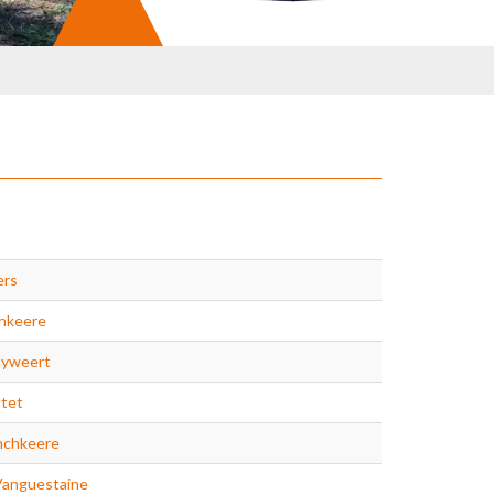
ers
chkeere
lyweert
tet
nchkeere
Vanguestaine