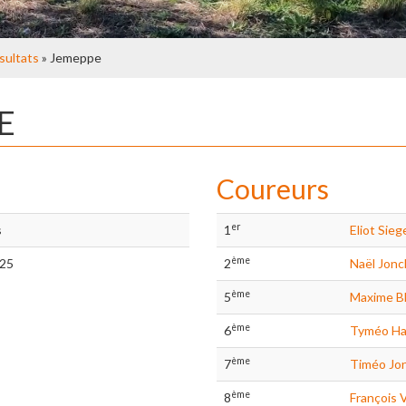
sultats
» Jemeppe
E
Coureurs
er
s
1
Eliot Sieg
ème
/25
2
Naël Jon
ème
5
Maxime B
ème
6
Tyméo Ha
ème
7
Timéo Jo
ème
8
François 