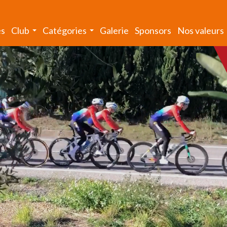
és
Club
Catégories
Galerie
Sponsors
Nos valeurs
...
...