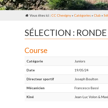
Vous êtes ici :
CC Chevigny
»
Catégories
»
Club
»
Sé
SÉLECTION : ROND
Course
Catégorie
Juniors
Date
19/05/24
Directeur sportif
Joseph Boulton
Mécanicien
Francesco Bassi
Kiné
Jean-Luc Volon & Max