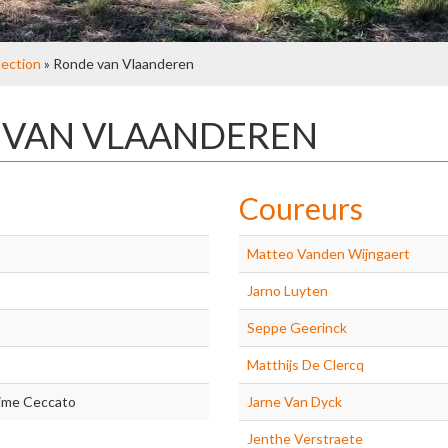
lection
» Ronde van Vlaanderen
E VAN VLAANDEREN
Coureurs
Matteo Vanden Wijngaert
Jarno Luyten
Seppe Geerinck
Matthijs De Clercq
ime Ceccato
Jarne Van Dyck
Jenthe Verstraete