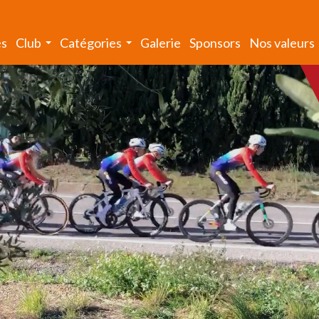
és
Club
Catégories
Galerie
Sponsors
Nos valeurs
...
...