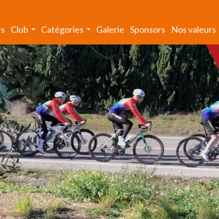
és
Club
Catégories
Galerie
Sponsors
Nos valeurs
...
...