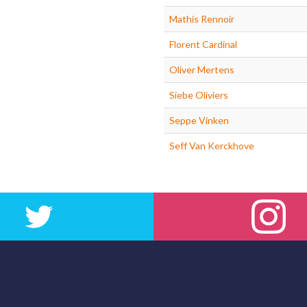
Mathis Rennoir
Florent Cardinal
Oliver Mertens
Siebe Oliviers
Seppe Vinken
Seff Van Kerckhove