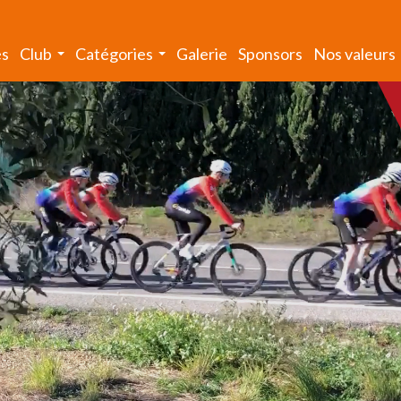
és
Club
Catégories
Galerie
Sponsors
Nos valeurs
...
...