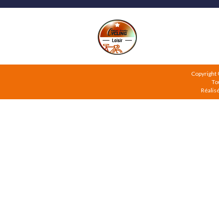
Copyright
To
Réalis