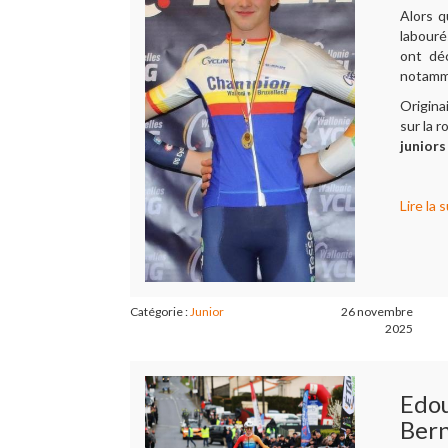
Alors 
labour
ont déc
notamm
Origina
sur la 
juniors
Lire la s
Catégorie :
Junior
26 novembre
2025
Edou
Bern