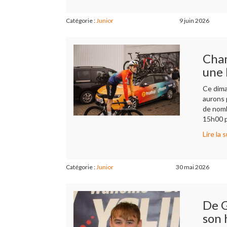
Catégorie :
Junior
9 juin 2026
Cham
une 
Ce dima
aurons 
de nomb
15h00 p
Lire la s
Catégorie :
Junior
30 mai 2026
De G
son 