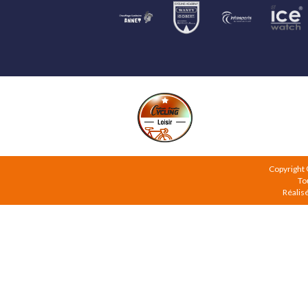
Copyright
To
Réalis