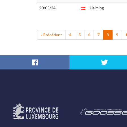
20/05/24
Haiming
« Précédent
4
5
6
7
8
9