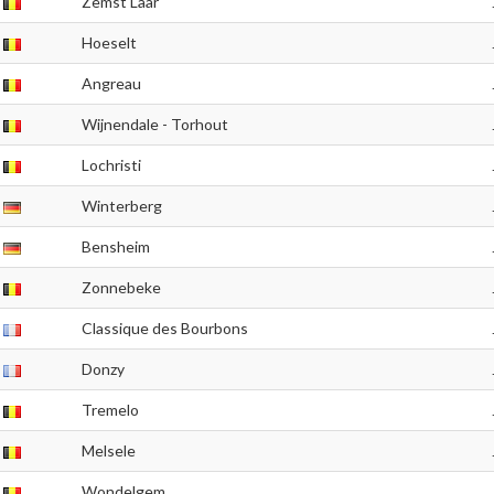
Zemst Laar
Hoeselt
Angreau
Wijnendale - Torhout
Lochristi
Winterberg
Bensheim
Zonnebeke
Classique des Bourbons
Donzy
Tremelo
Melsele
Wondelgem