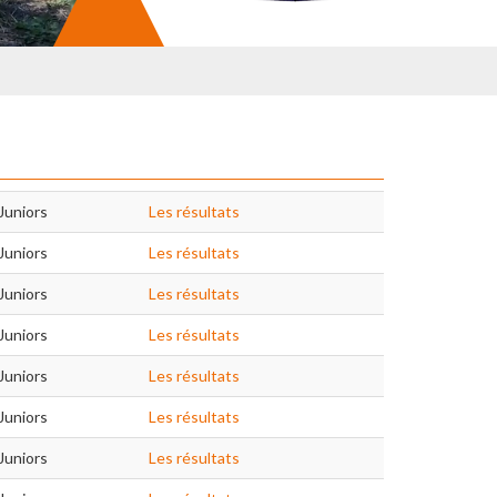
Juniors
Les résultats
Juniors
Les résultats
Juniors
Les résultats
Juniors
Les résultats
Juniors
Les résultats
Juniors
Les résultats
Juniors
Les résultats