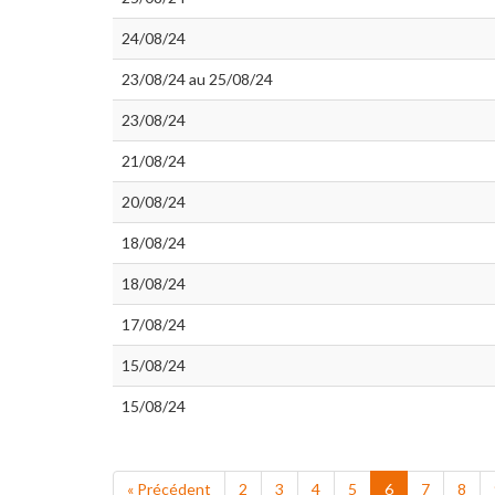
24/08/24
23/08/24 au 25/08/24
23/08/24
21/08/24
20/08/24
18/08/24
18/08/24
17/08/24
15/08/24
15/08/24
« Précédent
2
3
4
5
6
7
8