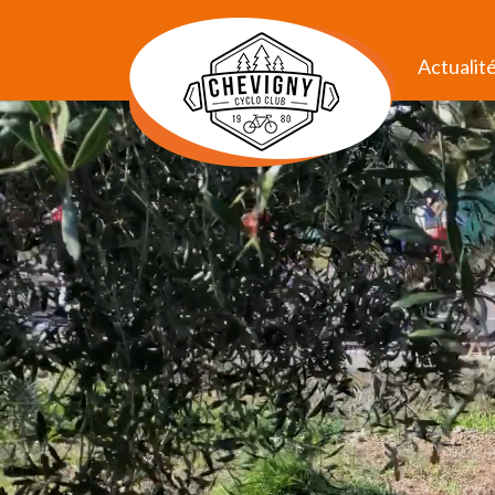
Actualit