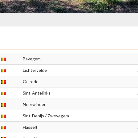
Bavegem
Lichtervelde
Gelrode
Sint-Antelinks
Neerwinden
Sint-Denijs / Zwevegem
Hasselt