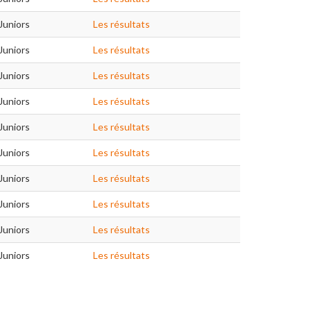
Juniors
Les résultats
Juniors
Les résultats
Juniors
Les résultats
Juniors
Les résultats
Juniors
Les résultats
Juniors
Les résultats
Juniors
Les résultats
Juniors
Les résultats
Juniors
Les résultats
Juniors
Les résultats