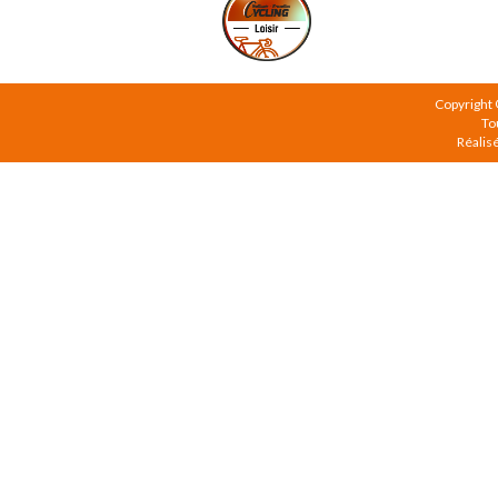
Copyright
To
Réalis