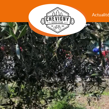
Actualit