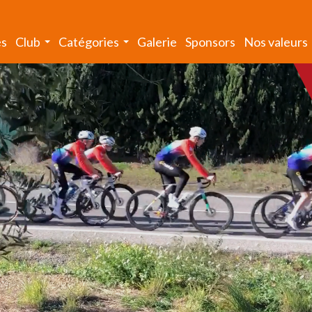
és
Club
Catégories
Galerie
Sponsors
Nos valeurs
...
...