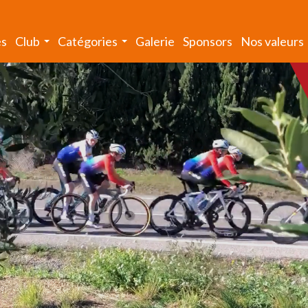
és
Club
Catégories
Galerie
Sponsors
Nos valeurs
...
...