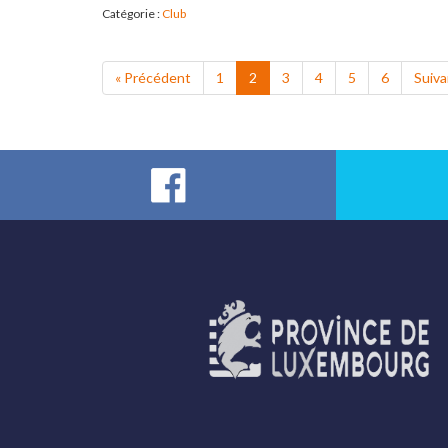
Catégorie :
Club
« Précédent
1
2
3
4
5
6
Suiva