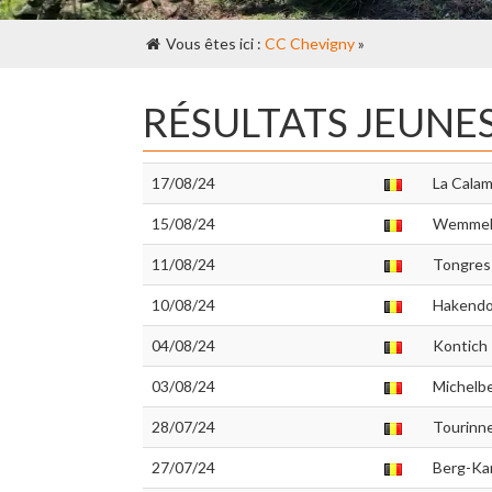
Vous êtes ici :
CC Chevigny
»
RÉSULTATS JEUNE
17/08/24
La Calam
15/08/24
Wemme
11/08/24
Tongres
10/08/24
Hakendo
04/08/24
Kontich
03/08/24
Michelb
28/07/24
Tourinn
27/07/24
Berg-K