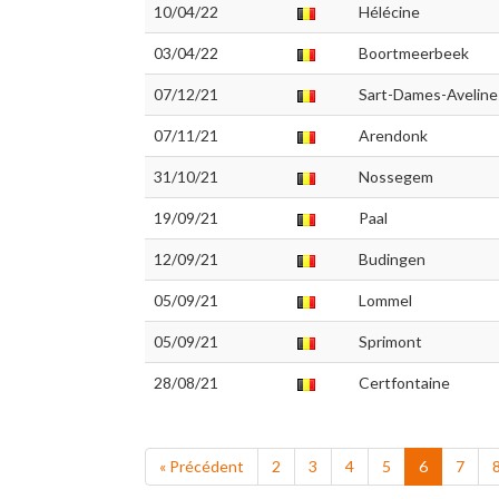
10/04/22
Hélécine
03/04/22
Boortmeerbeek
07/12/21
Sart-Dames-Aveline
07/11/21
Arendonk
31/10/21
Nossegem
19/09/21
Paal
12/09/21
Budingen
05/09/21
Lommel
05/09/21
Sprimont
28/08/21
Certfontaine
« Précédent
2
3
4
5
6
7