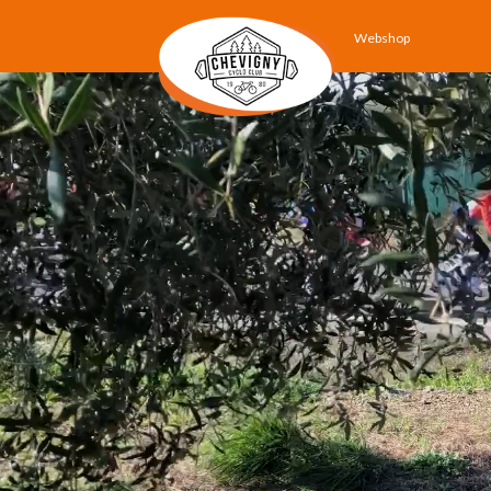
Webshop