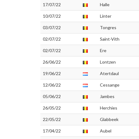
17/07/22
Halle
10/07/22
Linter
03/07/22
Tongres
02/07/22
Saint-Vith
02/07/22
Ere
26/06/22
Lontzen
19/06/22
Atertdaul
12/06/22
Cessange
05/06/22
Jambes
26/05/22
Herchies
22/05/22
Glabbeek
17/04/22
Aubel