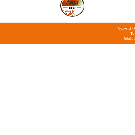
Copyright
To
Réalis