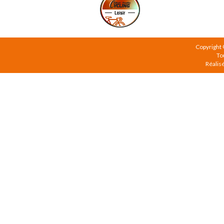
Copyright
To
Réalis