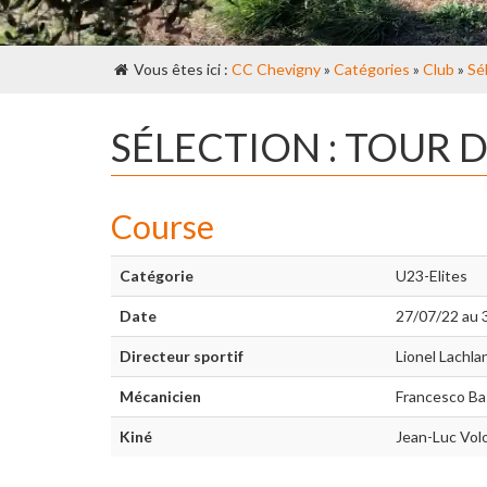
Vous êtes ici :
CC Chevigny
»
Catégories
»
Club
»
Sé
SÉLECTION : TOUR
Course
Catégorie
U23-Elites
Date
27/07/22 au 
Directeur sportif
Lionel Lachla
Mécanicien
Francesco Ba
Kiné
Jean-Luc Vol