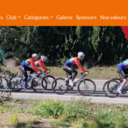
és
Club
Catégories
Galerie
Sponsors
Nos valeurs
...
...