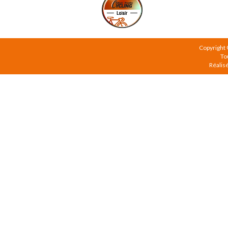
Copyright
To
Réalis