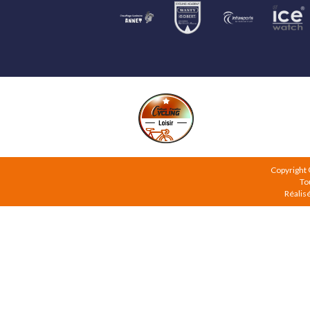
Copyright
To
Réalis