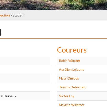
lection
» Staden
N
Coureurs
Robin Warrant
Aurélien Lejeune
Mats Omloop
Tommy Delestrait
xel Durvaux
Victor Loy
Maxime Willemet