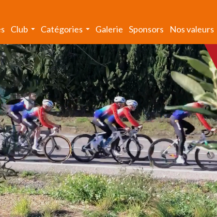
és
Club
Catégories
Galerie
Sponsors
Nos valeurs
...
...